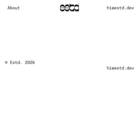
About
hi@estd.dev
© Estd. 2026
hi@estd.dev