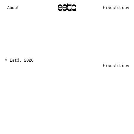
About
hi@estd.dev
© Estd. 2026
hi@estd.dev